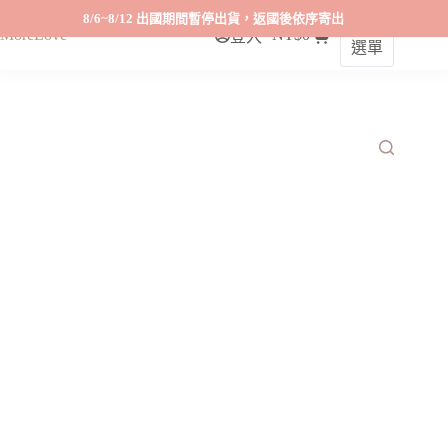
8/6~8/12 出國期間暫停出貨，返國後依序寄出
MoreLove
NT$
0
登入
選單