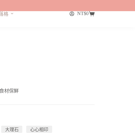
NT$
0
落格
購
物
車
食材保鮮
大理石
心心相印