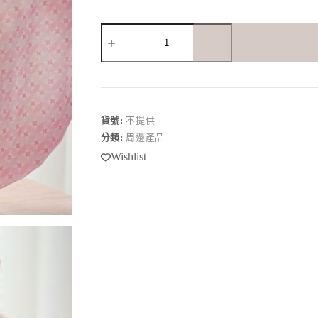
好
布
保
鮮
罩
(中)
數
貨號:
不提供
量
分類:
周邊產品
Wishlist