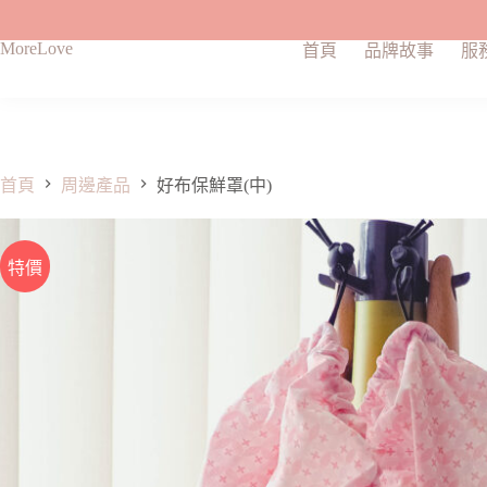
MoreLove
首頁
品牌故事
服
跳
至
主
要
內
容
首頁
周邊產品
好布保鮮罩(中)
特價