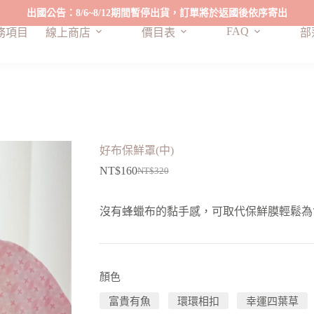
出國公告：8/6~8/12期間暫停出貨，訂單將於返國後依序寄出
FAQ
務項目
線上商店
價目表
部
好布保鮮罩(中)
NT$
160
NT$
320
原
目
始
前
沒有蜂蠟布的黏手感，可取代保鮮膜輕鬆為
價
價
格：
格：
NT$320。
NT$160。
顏色
富貴有魚
環環相扣
幸運四葉草