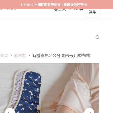
8/6~8/12 出國期間暫停出貨，返國後依序寄出
MoreLove
NT$
0
登入
購
選單
跳
物
至
車
主
要
內
容
首頁
彩棉款
有機彩棉40公分-加長夜用型布棉