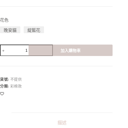
花色
晚安貓
綻藍花
有
加入購物車
機
彩
棉
40
公
貨號:
不提供
分-
分類:
彩棉款
加
長
夜
用
型
布
描述
棉