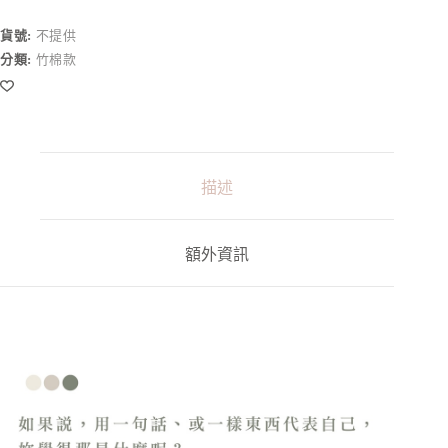
分-
布
貨號:
不提供
護
分類:
竹棉款
墊
(止
滑
款)
數
量
描述
額外資訊