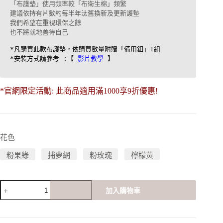
「布護墊」使用頻率較「布衛生棉」頻繁

建議依持有片數約每半年汰舊換新及更新護墊

我們希望在重視環保之餘

也不將就地善待自己

*凡購買此款布護墊，依購買數量附贈「備用釦」1組 

*安裝方式請參考 :【 
影片教學
*官網限定活動: 此商品適用滿1000享9折優惠!
花色
粉果綠
捕夢網
粉玫瑰
檸檬黃
竹
加入購物車
棉
18
公