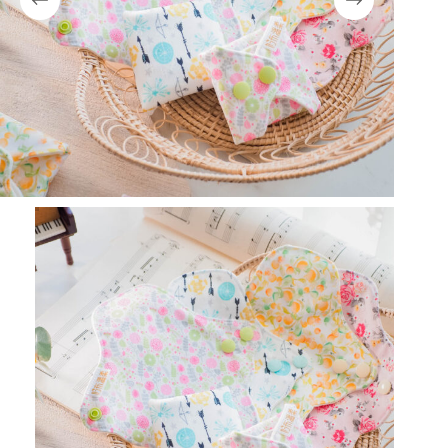
選
擇
選
項