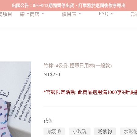
出國公告：8/6~8/12期間暫停出貨，訂單將於返國後依序寄出
FAQ
務項目
線上商店
價目表
部
竹棉24公分-輕薄日用棉(一般款)
NT$
270
*官網限定活動: 此商品適用滿1000享9折優惠
花色
紫羽毛
小玫瑰
粉紫豹
水彩