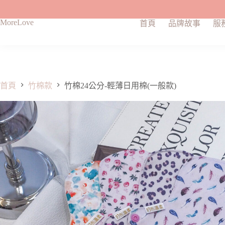
MoreLove
首頁
品牌故事
服
首頁
竹棉款
竹棉24公分-輕薄日用棉(一般款)